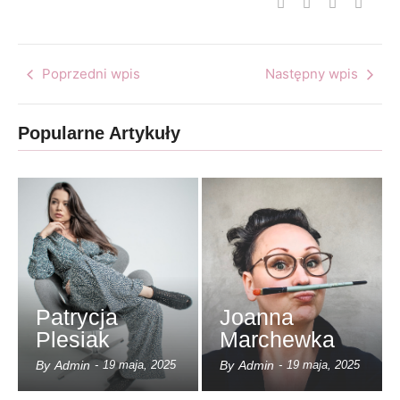
Poprzedni wpis
Następny wpis
Popularne Artykuły
Patrycja
Joanna
Plesiak
Marchewka
By
Admin
By
Admin
-
19 maja, 2025
-
19 maja, 2025