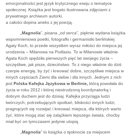
emocjonalności jest język krytycznego eseju o tematyce
społecznej. Książka jest bogato ilustrowana zdjęciami z
prywatnego archiwum autorki,
a całości dopina aneks z jej poezją.
„
Magnolia
”, pisana „
od serca
”, pięknie wydana książka
wspomnieniowa poetki, fotografki i germanistki berlińskiej
Agaty Koch, to przede wszystkim wyraz miłości do miejsca jej
urodzenia – Milanowa na Podlasiu. To w Milanowie właśnie
Agata Koch spędziła pierwszych pięć lat swojego życia –
szczęśliwe, jak pisze, dzieciństwo. To z niego właśnie do dziś
czerpie energię, by żyć i kreować dobre, szczęśliwe miejsca w
innych częściach Ziemi dla siebie i dla innych. Jednym z nich
jest
Polska Kafejka Językowa w Berlinie,
którą powołała do
życia w roku 2012 i której niestrudzoną koordynatorką i
dobrym duchem jest do dzisiaj. Kafejka przyciąga ludzi
twórczych, potrzebujących spotkań, bliskości innych ludzi,
pragnących się rozwijać i kreować miejsca, dla których warto
żyć, które mogą stać się zalążkiem lepszego świata, choćby
miał być on tymczasem jedynie utopią.
„
Magnolia
” to książka o tęsknocie za miejscem