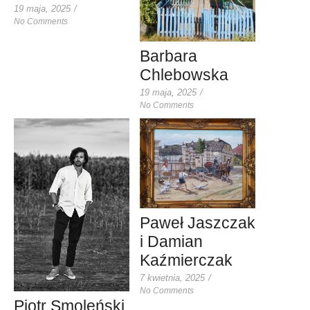
19 maja, 2025
/
No Comments
Barbara
Chlebowska
19 maja, 2025
/
No Comments
Paweł Jaszczak
i Damian
Kaźmierczak
7 kwietnia, 2025
/
No Comments
Piotr Smoleński