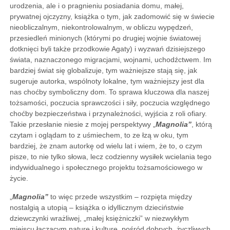
urodzenia, ale i o pragnieniu posiadania domu, małej,
prywatnej ojczyzny, książka o tym, jak zadomowić się w świecie
nieobliczalnym, niekontrolowalnym, w obliczu wypędzeń,
przesiedleń minionych (którymi po drugiej wojnie światowej
dotknięci byli także przodkowie Agaty) i wyzwań dzisiejszego
świata, naznaczonego migracjami, wojnami, uchodźctwem. Im
bardziej świat się globalizuje, tym ważniejsze stają się, jak
sugeruje autorka, wspólnoty lokalne, tym ważniejszy jest dla
nas choćby symboliczny dom. To sprawa kluczowa dla naszej
tożsamości, poczucia sprawczości i siły, poczucia względnego
choćby bezpieczeństwa i przynależności, wyjścia z roli ofiary.
Takie przesłanie niesie z mojej perspektywy „
Magnolia”
, którą
czytam i oglądam to z uśmiechem, to ze łzą w oku, tym
bardziej, że znam autorkę od wielu lat i wiem, że to, o czym
pisze, to nie tylko słowa, lecz codzienny wysiłek wcielania tego
indywidualnego i społecznego projektu tożsamościowego w
życie.
„
Magnolia”
to więc przede wszystkim – rozpięta między
nostalgią a utopią – książka o idyllicznym dzieciństwie
dziewczynki wrażliwej, „małej księżniczki” w niezwykłym
miejscu łączącym naturę i kulturę, pośród dobrych, życzliwych