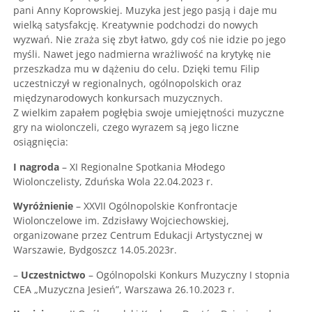
pani Anny Koprowskiej. Muzyka jest jego pasją i daje mu
wielką satysfakcję. Kreatywnie podchodzi do nowych
wyzwań. Nie zraża się zbyt łatwo, gdy coś nie idzie po jego
myśli. Nawet jego nadmierna wrażliwość na krytykę nie
przeszkadza mu w dążeniu do celu. Dzięki temu Filip
uczestniczył w regionalnych, ogólnopolskich oraz
międzynarodowych konkursach muzycznych.
Z wielkim zapałem pogłębia swoje umiejętności muzyczne
gry na wiolonczeli, czego wyrazem są jego liczne
osiągnięcia:
I nagroda
– XI Regionalne Spotkania Młodego
Wiolonczelisty, Zduńska Wola 22.04.2023 r.
Wyróżnienie
– XXVII Ogólnopolskie Konfrontacje
Wiolonczelowe im. Zdzisławy Wojciechowskiej,
organizowane przez Centrum Edukacji Artystycznej w
Warszawie, Bydgoszcz 14.05.2023r.
–
Uczestnictwo
– Ogólnopolski Konkurs Muzyczny I stopnia
CEA „Muzyczna Jesień”, Warszawa 26.10.2023 r.