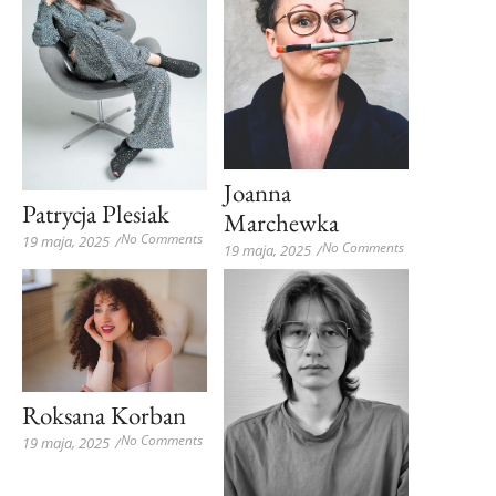
Joanna
Patrycja Plesiak
Marchewka
No Comments
19 maja, 2025
/
No Comments
19 maja, 2025
/
Roksana Korban
No Comments
19 maja, 2025
/