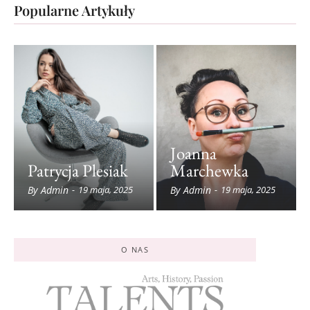
Popularne Artykuły
Joanna
Patrycja Plesiak
Marchewka
By
Admin
By
Admin
-
19 maja, 2025
-
19 maja, 2025
O NAS