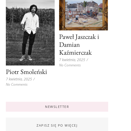
Paweł Jaszczak i
Damian
Kaźmierczak
7 kwietnia, 2025
/
No Comments
Piotr Smoleński
7 kwietnia, 2025
/
No Comments
NEWSLETTER
ZAPISZ SIĘ PO WIĘCEJ