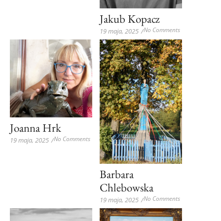
Jakub Kopacz
No Comments
19 maja, 2025
/
Joanna Hrk
No Comments
19 maja, 2025
/
Barbara
Chlebowska
No Comments
19 maja, 2025
/