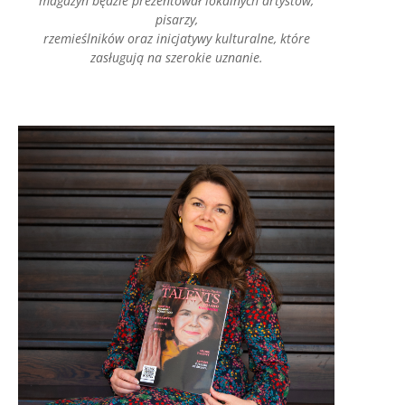
magazyn będzie prezentował lokalnych artystów,
pisarzy,
rzemieślników oraz inicjatywy kulturalne, które
zasługują na szerokie uznanie.