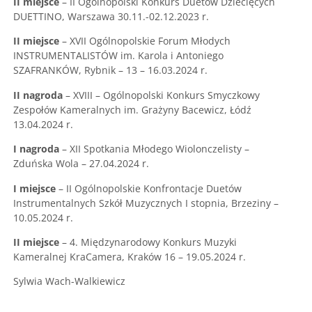
II miejsce
– II Ogólnopolski Konkurs Duetów Dziecięcych
DUETTINO, Warszawa 30.11.-02.12.2023 r.
II miejsce
– XVII Ogólnopolskie Forum Młodych
INSTRUMENTALISTÓW im. Karola i Antoniego
SZAFRANKÓW, Rybnik – 13 – 16.03.2024 r.
II nagroda
– XVIII – Ogólnopolski Konkurs Smyczkowy
Zespołów Kameralnych im. Grażyny Bacewicz, Łódź
13.04.2024 r.
I nagroda
– XII Spotkania Młodego Wiolonczelisty –
Zduńska Wola – 27.04.2024 r.
I miejsce
– II Ogólnopolskie Konfrontacje Duetów
Instrumentalnych Szkół Muzycznych I stopnia, Brzeziny –
10.05.2024 r.
II miejsce
– 4. Międzynarodowy Konkurs Muzyki
Kameralnej KraCamera, Kraków 16 – 19.05.2024 r.
Sylwia Wach-Walkiewicz