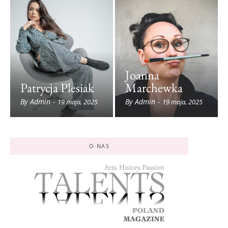
Joanna
Patrycja Plesiak
Marchewka
By
Admin
By
Admin
-
19 maja, 2025
-
19 maja, 2025
O NAS