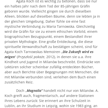
Agata Koch ist es wichtig zu betonen, dass sie nur
ein halbes Jahr nach dem Tod der 85-jährigen Gräfin
geboren wurde. Vielleicht gingen sie durch dieselben
Alleen, blickten auf dieselben Bäume, denn sie lebten ja in
der gleichen Umgebung. Daher fühle sie eine fast
mystische Verbindung zu Maria Tarnowska. Gleichzeitig
wird die Gräfin für sie zu einem ethischen Vorbild, einem
biographischen Bezugspunkt, einem Bestandteil ihrer
privaten Mythologie. Eine große Entdeckung, die diese
spirituelle Verwandtschaft zu bestätigen scheint, sind für
Agata Koch Tarnowskas Memoiren „
Die Zukunft wird es
zeigen
“ (
Przyszłość pokaże
, 2012), in denen sie u.a. ihre
Kindheit und Jugend in Milanów beschreibt. Eindrücke von
Lektüren solcher scheinbar zufällig entdeckten Bücher,
aber auch Berichte über Begegnungen mit Menschen, die
mit Milanów verbunden sind, verleihen dem Buch einen
zusätzlichen Reiz.
Doch „
Magnolia“
handelt nicht nur von Milanów. A.
Koch greift auch, fragmentarisch, auf andere Stationen
ihres Lebens zurück: Sie erinnert an ihre Schulzeit in
Lublin, an ihr Studium in Leipzig, wohin sie 1983 ging, an