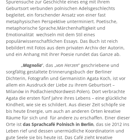
Spurensuche zur Geschichte eines eng mit ihrem
Geburtsort verbunden polnischen Adelsgeschlechts
begleitet, ein forschender Ansatz von einer fast
metaphysischen Perspektive unterminiert. Poetische,
metaphorische Sprache,Märchenhaftigkeit und
Emotionalität wechseln mit dem Stil eines
populärwissenschaftlichen Essays. Das Buch ist reich
bebildert mit Fotos aus dem privaten Archiv der Autorin,
und ein Anhang mit ihrer Poesie rundet das Ganze ab.
„
Magnolia
“, das „
von Herzen
“ geschriebene und
sorgfältig gestaltete Erinnerungsbuch der Berliner
Dichterin, Fotografin und Germanistin Agata Koch, ist vor
allem ein Ausdruck der Liebe zu ihrem Geburtsort –
Milanów in Podlachien(Nordwest-Polen). Dort verbrachte
Agata die ersten fünf Jahre ihres Lebens – eine glückliche
Kindheit, wie sie es schildert. Aus dieser Zeit schöpfe sie
bis heute Energie, um auch an anderen Orten kreative
Räume für sich und für andere zu erschaffen. Einer dieser
Orte ist
das Sprachcafé Polnisch in Berlin
, das sie 2012 ins
Leben rief und dessen unermüdliche Koordinatorin und
gute Seele sie bis heute ist. Das Café zieht kreative