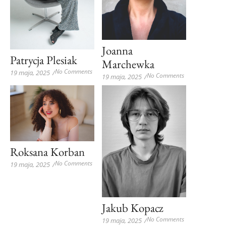
Joanna
Patrycja Plesiak
Marchewka
No Comments
19 maja, 2025
/
No Comments
19 maja, 2025
/
Roksana Korban
No Comments
19 maja, 2025
/
Jakub Kopacz
No Comments
19 maja, 2025
/