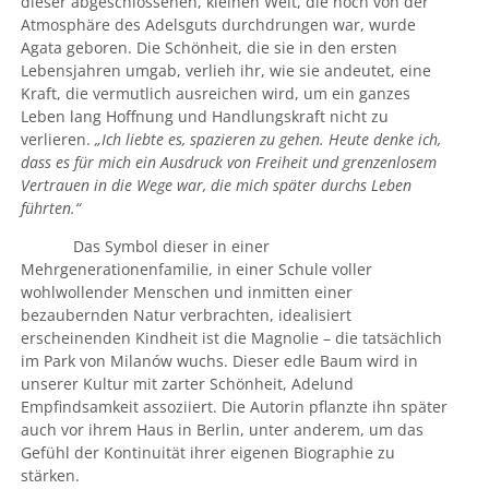
dieser abgeschlossenen, kleinen Welt, die noch von der
Atmosphäre des Adelsguts durchdrungen war, wurde
Agata geboren. Die Schönheit, die sie in den ersten
Lebensjahren umgab, verlieh ihr, wie sie andeutet, eine
Kraft, die vermutlich ausreichen wird, um ein ganzes
Leben lang Hoffnung und Handlungskraft nicht zu
verlieren.
„Ich liebte es, spazieren zu gehen. Heute denke ich,
dass es für mich ein Ausdruck von Freiheit und grenzenlosem
Vertrauen in die Wege war, die mich später durchs Leben
führten.“
Das Symbol dieser in einer
Mehrgenerationenfamilie, in einer Schule voller
wohlwollender Menschen und inmitten einer
bezaubernden Natur verbrachten, idealisiert
erscheinenden Kindheit ist die Magnolie – die tatsächlich
im Park von Milanów wuchs. Dieser edle Baum wird in
unserer Kultur mit zarter Schönheit, Adelund
Empfindsamkeit assoziiert. Die Autorin pflanzte ihn später
auch vor ihrem Haus in Berlin, unter anderem, um das
Gefühl der Kontinuität ihrer eigenen Biographie zu
stärken.