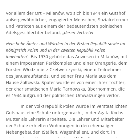
Vor allem der Ort – Milanów, wo sich bis 1944 ein Gutshof
außergewöhnlicher, engagierter Menschen, Sozialreformer
und Patrioten aus einem der bedeutendsten polnischen
Adelsgeschlechter befand, „
deren Vertreter
viele hohe Ämter und Würden in der Ersten Republik sowie im
Königreich Polen und in der Zweiten Republik Polen
innehatten
“. Bis 1930 gehörte das Anwesen in Milanów, mit
einem imposanten Parkkomplex und einer Orangerie, dem
Fürsten Włodzimierz Czetwerczyński, einem Teilnehmer
des Januaraufstands, und seiner Frau Maria aus dem
Hause Żółtowski. Später wurde es von einer ihrer Töchter,
der charismatischen Maria Tarnowska, übernommen, die
es 1944 aufgrund der politischen Umwälzungen verlor.
In der Volksrepublik Polen wurde im verstaatlichten
Gutshaus eine Schule untergebracht, in der Agata Kochs
Mutter als Lehrerin arbeitete. Die Lehrer und Mitarbeiter
der Schule erhielten Wohnungen in den ehemaligen
Nebengebäuden (Ställen, Wagenhallen), und dort, in