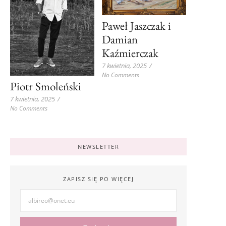
Paweł Jaszczak i
Damian
Kaźmierczak
7 kwietnia, 2025
/
No Comments
Piotr Smoleński
7 kwietnia, 2025
/
No Comments
NEWSLETTER
ZAPISZ SIĘ PO WIĘCEJ