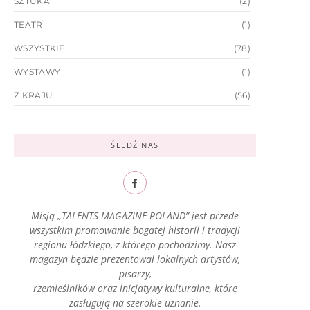
SZTUKA
(2)
TEATR
(1)
WSZYSTKIE
(78)
WYSTAWY
(1)
Z KRAJU
(56)
ŚLEDŹ NAS
Misją „TALENTS MAGAZINE POLAND” jest przede
wszystkim promowanie bogatej historii i tradycji
regionu łódzkiego, z którego pochodzimy. Nasz
magazyn będzie prezentował lokalnych artystów,
pisarzy,
rzemieślników oraz inicjatywy kulturalne, które
zasługują na szerokie uznanie.