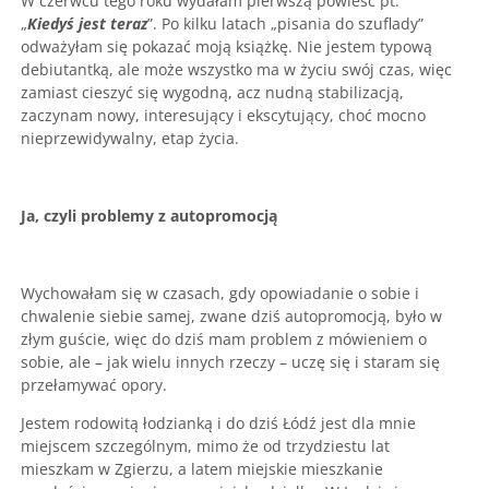
W czerwcu tego roku wydałam pierwszą powieść pt.
„
Kiedyś jest teraz
”. Po kilku latach „pisania do szuflady”
odważyłam się pokazać moją książkę. Nie jestem typową
debiutantką, ale może wszystko ma w życiu swój czas, więc
zamiast cieszyć się wygodną, acz nudną stabilizacją,
zaczynam nowy, interesujący i ekscytujący, choć mocno
nieprzewidywalny, etap życia.
Ja, czyli problemy z autopromocją
Wychowałam się w czasach, gdy opowiadanie o sobie i
chwalenie siebie samej, zwane dziś autopromocją, było w
złym guście, więc do dziś mam problem z mówieniem o
sobie, ale – jak wielu innych rzeczy – uczę się i staram się
przełamywać opory.
Jestem rodowitą łodzianką i do dziś Łódź jest dla mnie
miejscem szczególnym, mimo że od trzydziestu lat
mieszkam w Zgierzu, a latem miejskie mieszkanie