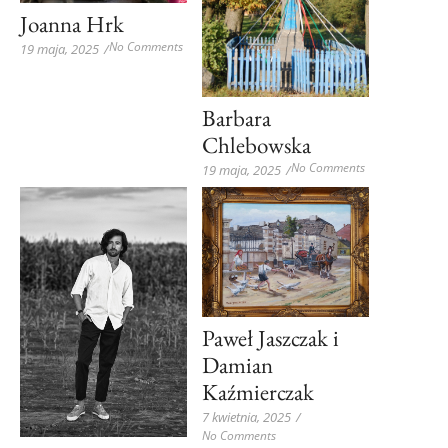
Joanna Hrk
No Comments
19 maja, 2025
/
Barbara
Chlebowska
No Comments
19 maja, 2025
/
Paweł Jaszczak i
Damian
Kaźmierczak
7 kwietnia, 2025
/
No Comments