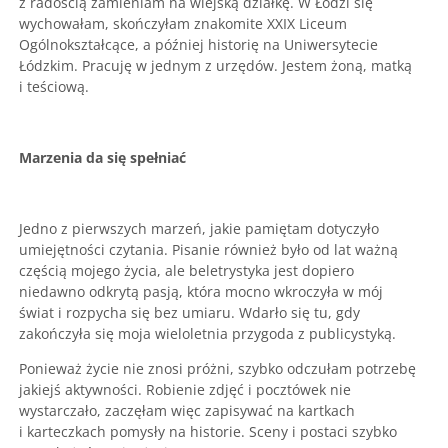
z radością zamieniam na wiejską działkę. W Łodzi się
wychowałam, skończyłam znakomite XXIX Liceum
Ogólnokształcące, a później historię na Uniwersytecie
Łódzkim. Pracuję w jednym z urzędów. Jestem żoną, matką
i teściową.
Marzenia da się spełniać
Jedno z pierwszych marzeń, jakie pamiętam dotyczyło
umiejętności czytania. Pisanie również było od lat ważną
częścią mojego życia, ale beletrystyka jest dopiero
niedawno odkrytą pasją, która mocno wkroczyła w mój
świat i rozpycha się bez umiaru. Wdarło się tu, gdy
zakończyła się moja wieloletnia przygoda z publicystyką.
Ponieważ życie nie znosi próżni, szybko odczułam potrzebę
jakiejś aktywności. Robienie zdjęć i pocztówek nie
wystarczało, zaczęłam więc zapisywać na kartkach
i karteczkach pomysły na historie. Sceny i postaci szybko