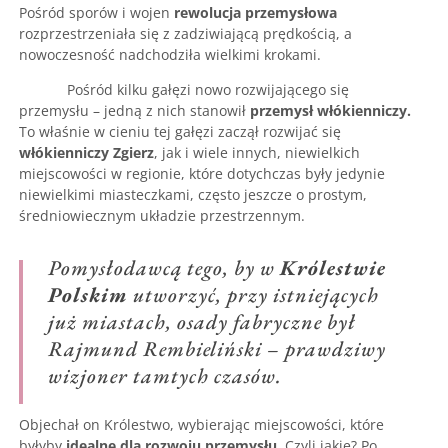
Pośród sporów i wojen
rewolucja przemysłowa
rozprzestrzeniała się z zadziwiającą prędkością, a
nowoczesność nadchodziła wielkimi krokami.
Pośród kilku gałęzi nowo rozwijającego się
przemysłu – jedną z nich stanowił
przemysł włókienniczy.
To właśnie w cieniu tej gałęzi zaczął rozwijać się
włókienniczy Zgierz
, jak i wiele innych, niewielkich
miejscowości w regionie, które dotychczas były jedynie
niewielkimi miasteczkami, często jeszcze o prostym,
średniowiecznym układzie przestrzennym.
Pomysłodawcą tego, by w
Królestwie
Polskim
utworzyć, przy istniejących
już miastach, osady fabryczne był
Rajmund Rembieliński – prawdziwy
wizjoner tamtych czasów.
Objechał on Królestwo, wybierając miejscowości, które
byłyby
idealne dla rozwoju przemysłu
. Czyli jakie? Po