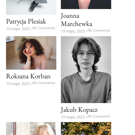
Joanna
Patrycja Plesiak
Marchewka
No Comments
19 maja, 2025
/
No Comments
19 maja, 2025
/
Roksana Korban
No Comments
19 maja, 2025
/
Jakub Kopacz
No Comments
19 maja, 2025
/