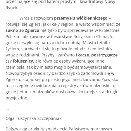
przecinające się pod kątem prostym i kwadratowy Nowy
Rynek.
Wraz z rozwojem
przemysłu włókienniczego
–
rozwijał się Zgierz, jak i cały region, a warto wspomnieć, że
sukno ze Zgierza
nie tylko było sprzedawane w Królestwie
Polskim, ale również w Cesarstwie Rosyjskim i Chinach,
gdzie cieszyło się bardzo dobrą opinią. Miasto tętniło
życiem, sprowadzili się tu głównie młodzi rzemieślnicy
wraz z rodzinami. Przybyli zarówno
tkacze
,
postrzygacze
czy
folusznicy
, ale również osoby wykonujące inne
rzemiosła, tak by miasto mogło być samowystarczalne.
Nowoprzybyli osadnicy bardzo szybko zadomowili się w
Zgierzu, stając się po prostu jego mieszkańcami. Zjawisko
to szczególnie uwidaczniają rejestry aktów małżeńskich,
gdzie jedno z małżonków nosi nazwisko tutejsze, a drugie
przyjezdne.
…
Olga Tuszyńska-Szczepaniak
Dalszy ciąg artykułu znajdziecie Państwo w marcowym