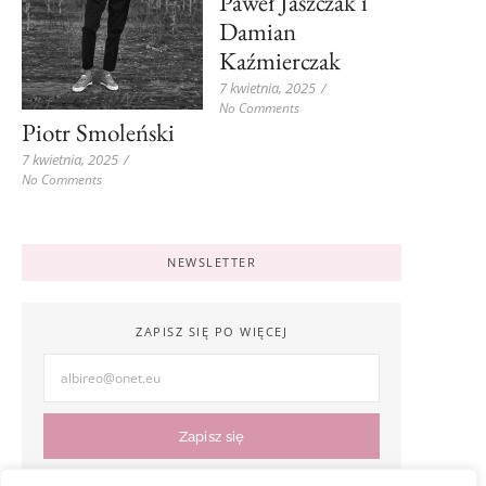
Paweł Jaszczak i
Damian
Kaźmierczak
7 kwietnia, 2025
/
No Comments
Piotr Smoleński
7 kwietnia, 2025
/
No Comments
NEWSLETTER
ZAPISZ SIĘ PO WIĘCEJ
Zapisz się