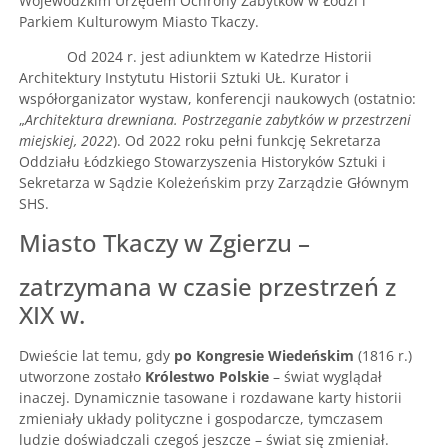
Wojewódzkim Urzędem Ochrony Zabytków w Łodzi i
Parkiem Kulturowym Miasto Tkaczy.
Od 2024 r. jest adiunktem w Katedrze Historii
Architektury Instytutu Historii Sztuki UŁ. Kurator i
współorganizator wystaw, konferencji naukowych (ostatnio:
„
Architektura drewniana. Postrzeganie zabytków w przestrzeni
miejskiej, 2022
). Od 2022 roku pełni funkcję Sekretarza
Oddziału Łódzkiego Stowarzyszenia Historyków Sztuki i
Sekretarza w Sądzie Koleżeńskim przy Zarządzie Głównym
SHS.
Miasto Tkaczy w Zgierzu –
zatrzymana w czasie przestrzeń z
XIX w.
Dwieście lat temu, gdy
po Kongresie Wiedeńskim
(1816 r.)
utworzone zostało
Królestwo Polskie
– świat wyglądał
inaczej. Dynamicznie tasowane i rozdawane karty historii
zmieniały układy polityczne i gospodarcze, tymczasem
ludzie doświadczali czegoś jeszcze – świat się zmieniał.