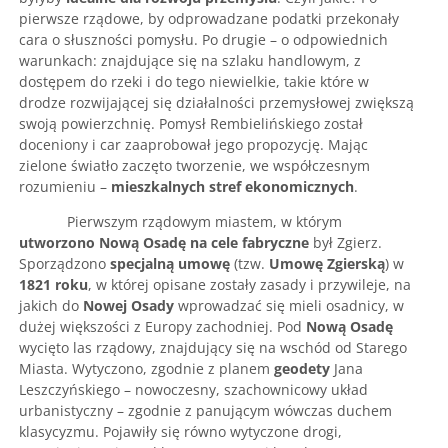
pierwsze rządowe, by odprowadzane podatki przekonały
cara o słuszności pomysłu. Po drugie – o odpowiednich
warunkach: znajdujące się na szlaku handlowym, z
dostępem do rzeki i do tego niewielkie, takie które w
drodze rozwijającej się działalności przemysłowej zwiększą
swoją powierzchnię. Pomysł Rembielińskiego został
doceniony i car zaaprobował jego propozycję. Mając
zielone światło zaczęto tworzenie, we współczesnym
rozumieniu –
mieszkalnych stref ekonomicznych
.
Pierwszym rządowym miastem, w którym
utworzono Nową Osadę na cele fabryczne
był Zgierz.
Sporządzono
specjalną umowę
(tzw.
Umowę Zgierską
) w
1821 roku
, w której opisane zostały zasady i przywileje, na
jakich do
Nowej Osady
wprowadzać się mieli osadnicy, w
dużej większości z Europy zachodniej. Pod
Nową Osadę
wycięto las rządowy, znajdujący się na wschód od Starego
Miasta. Wytyczono, zgodnie z planem
geodety
Jana
Leszczyńskiego – nowoczesny, szachownicowy układ
urbanistyczny – zgodnie z panującym wówczas duchem
klasycyzmu. Pojawiły się równo wytyczone drogi,