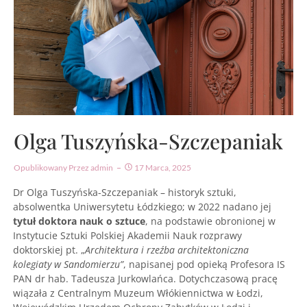
Olga Tuszyńska-Szczepaniak
Opublikowany Przez
Admin
17 Marca, 2025
Dr Olga Tuszyńska-Szczepaniak – historyk sztuki,
absolwentka Uniwersytetu Łódzkiego; w 2022 nadano jej
tytuł doktora nauk o sztuce
, na podstawie obronionej w
Instytucie Sztuki Polskiej Akademii Nauk rozprawy
doktorskiej pt. „
Architektura i rzeźba architektoniczna
kolegiaty w Sandomierzu”
, napisanej pod opieką Profesora IS
PAN dr hab. Tadeusza Jurkowlańca. Dotychczasową pracę
wiązała z Centralnym Muzeum Włókiennictwa w Łodzi,